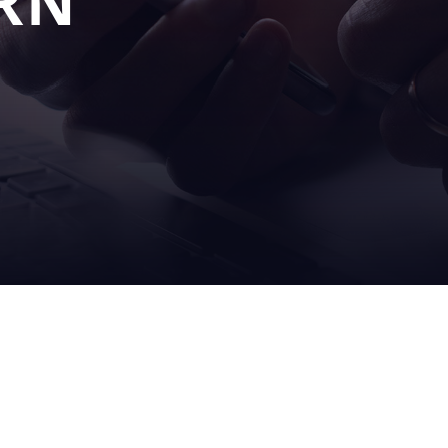
RN
UNSERE
SERV
S
LÖSUNGEN
UND
abfüllanlagen
vor ort