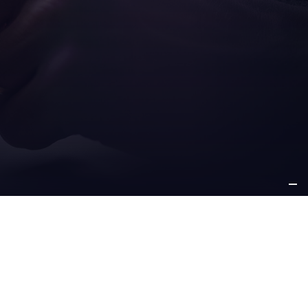
ICE
WEITERE
 SUPPORT
INFORMATIONEN
-service
aetna group