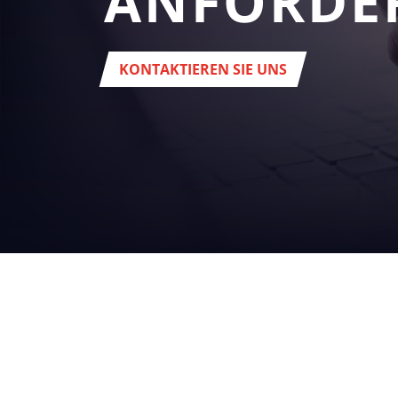
ANFORDE
KONTAKTIEREN SIE UNS
IHR
BUSINES
getränke
Hedquarter:
Via del Popolo, 20/A