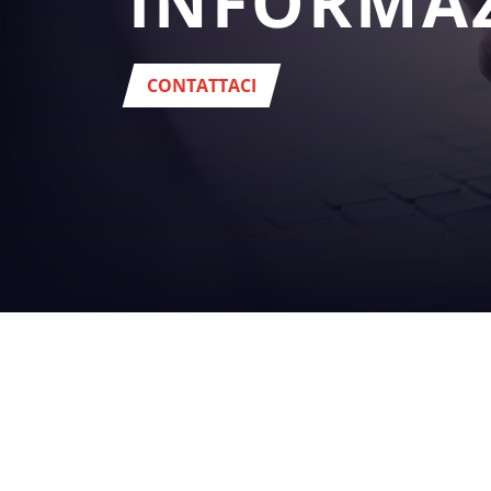
INFORMA
CONTATTACI
I VOSTRI
SETTORI
bevande
Sede
: Via del Popolo, 20/A