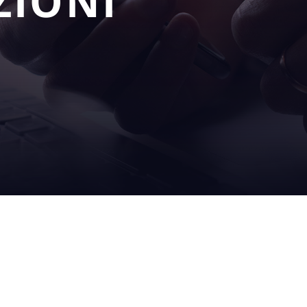
ZIONI
LE NOSTRE
SERVI
SOLUZIONI
POST
riempimento
in loco