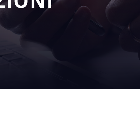
ZIONI
LE NOSTRE
SERVI
SOLUZIONI
POST
riempimento
in loco