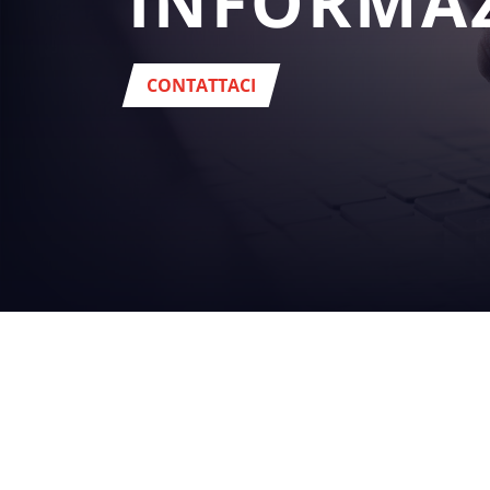
INFORMA
CONTATTACI
I VOSTRI
SETTORI
bevande
Sede
: Via del Popolo, 20/A