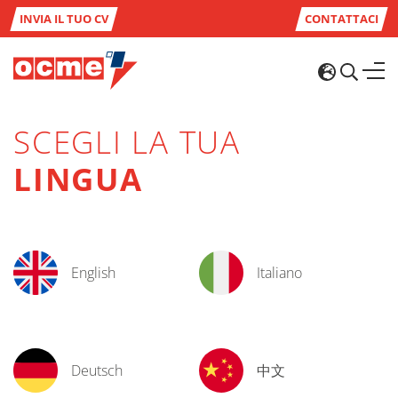
INVIA IL TUO CV
CONTATTACI
SCEGLI LA TUA
LINGUA
English
Italiano
Deutsch
中文