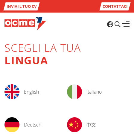
INVIA IL TUO CV
CONTATTACI
SCEGLI LA TUA
LINGUA
English
Italiano
Deutsch
中文