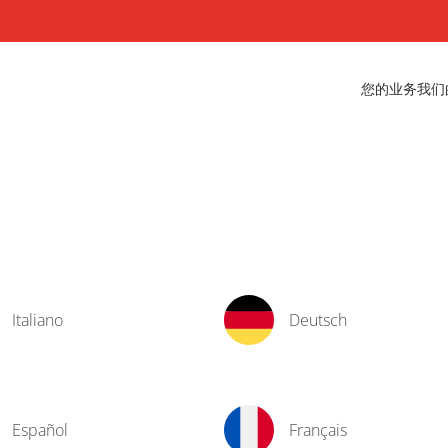
您的业务
我们
Italiano
Deutsch
Español
Français