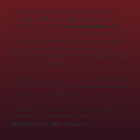
Chariot de pré-étirage avec double motorisation
indépendante
DC
embarquée, avec générateur de
courant électrique et
ultra-condensateurs
. Pré-
étirage variable avec une plage de 150 % à 400 %,
sélectionnable depuis le panneau de commande et
avec un système de contrôle par convertisseur
. Il est possible d'appliquer jusqu'à 12 valeurs de force
de maintien sur la palette.
Le chariot est équipé d'une hauteur de bobine de film
de 500 mm/20" ; le chariot optionnel peut être équipé
d'une hauteur de bobine de film de 750 mm/30".
Le réglage de la force de maintien sur la palette est
contrôlé par un système réactif basé sur la
TECHNOLOGIE CUBE
Niveau 1.
TM