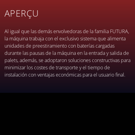
le film à des valeurs fixes
APERÇU
jusqu'à 300%.
Al igual que las demás envolvedoras de la familia FUTURA,
la máquina trabaja con el exclusivo sistema que alimenta
unidades de preestiramiento con baterías cargadas
durante las pausas de la máquina en la entrada y salida de
palets, además, se adoptaron soluciones constructivas para
minimizar los costes de transporte y el tiempo de
instalación con ventajas económicas para el usuario final.