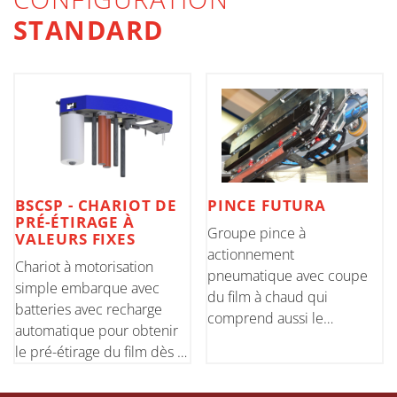
STANDARD
BSCSP - CHARIOT DE
PINCE FUTURA
PRÉ-ÉTIRAGE À
Groupe pince à
VALEURS FIXES
actionnement
Chariot à motorisation
pneumatique avec coupe
simple embarque avec
du film à chaud qui
batteries avec recharge
comprend aussi le
automatique pour obtenir
dispositif pour la soudure
le pré-étirage du film dès le
finale du bord du film sur le
début du banderolage. Il
rouleau de contrainte.
est possible de pré-étirer