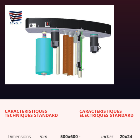
TÉLÉCHARGER LES TABLEAUX 
CARACTÉRISTIQUES
CARACTÉRISTIQUES
TECHNIQUES STANDARD
ÉLECTRIQUES STANDARD
Dimensions
mm
500x600 -
inches
20x24