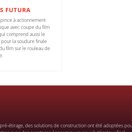
S FUTURA
pince à actionnement
que avec coupe du film
qui comprend aussi le
f pour la soudure finale
u film sur le rouleau de
e.
pré-étirage, des solutions de construction ont été adoptées pou