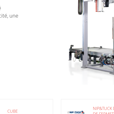
é
ité, une
NIP&TUCK D
CUBE