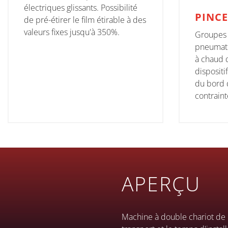
électriques glissants. Possibilité
PINCE
de pré-étirer le film étirable à des
valeurs fixes jusqu'à 350%.
Groupes 
pneumati
à chaud 
dispositi
du bord d
contraint
APERÇU
Machine à double chariot de 