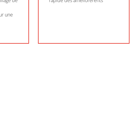
illage de
rapide des améliorèrents
ur une