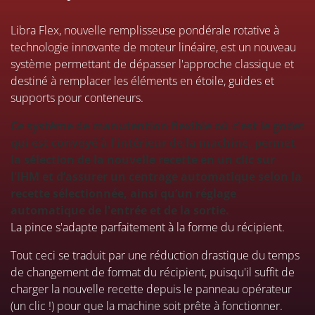
Libra Flex, nouvelle remplisseuse pondérale rotative à
technologie innovante de moteur linéaire, est un nouveau
système permettant de dépasser l'approche classique et
destiné à remplacer les éléments en étoile, guides et
supports pour conteneurs.
Ce système de manutention flexible où c'est le godet
qui est convoyé à l'intérieur de la machine, permet
la sélection de la nouvelle recette en un clic sur
l'IHM et d’assurer un centrage automatique selon la
recette sélectionnée, ainsi qu’un réglage
automatique de l'entrée et de la sortie.
La pince s'adapte parfaitement à la forme du récipient.
Tout ceci se traduit par une réduction drastique du temps
de changement de format du récipient, puisqu'il suffit de
charger la nouvelle recette depuis le panneau opérateur
(un clic !) pour que la machine soit prête à fonctionner.