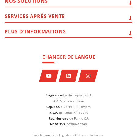
NOS
SOLUTIONS
SERVICES
APRÈS-VENTE
PLUS
D’INFORMATIONS
CHANGER DE LANGUE
Siège social
via del Popolo, 20/A
43122 - Parme (Italie)
Cap. Soc.
€
2 094 052
Ent.vers
R.E.A.
de Parme n. 162246
Reg. des ent.
de Parme C.F.
N° DE TVA
00786410340
Société soumise à la gestion et à la coordination de