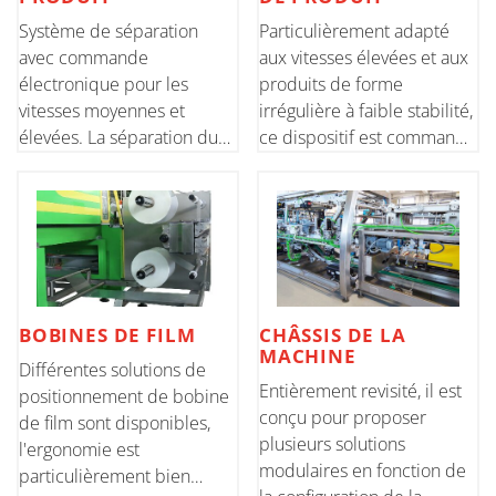
Système de séparation
Particulièrement adapté
avec commande
aux vitesses élevées et aux
électronique pour les
produits de forme
vitesses moyennes et
irrégulière à faible stabilité,
élevées. La séparation du
ce dispositif est commandé
produit se fait via une
par un moteur sans balais
double paire de dents,
et un guide linéaire chargé
avec entrée entre les
de garantir un
produits, par le bas. Il est
accouplement correct et
facile d'effectuer des
précis du produit avec l’éba
réglages lors des change
BOBINES DE FILM
CHÂSSIS DE LA
MACHINE
Différentes solutions de
Entièrement revisité, il est
positionnement de bobine
conçu pour proposer
de film sont disponibles,
plusieurs solutions
l'ergonomie est
modulaires en fonction de
particulièrement bien