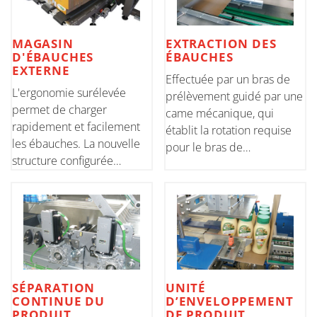
MAGASIN
EXTRACTION DES
D'ÉBAUCHES
ÉBAUCHES
EXTERNE
Effectuée par un bras de
L'ergonomie surélevée
prélèvement guidé par une
permet de charger
came mécanique, qui
rapidement et facilement
établit la rotation requise
les ébauches. La nouvelle
pour le bras de
structure configurée
prélèvement. Le
orthogonalement par
mouvement de l'unité est
rapport à la machine assure
commandé par un moteur
une grande capacité de
sans balais, les ébauches
chargement et des réglages
sont positionnées sur
simplifiés. Possibilité de
l'unité de montée align
choisir entre
SÉPARATION
UNITÉ
CONTINUE DU
D’ENVELOPPEMENT
PRODUIT
DE PRODUIT