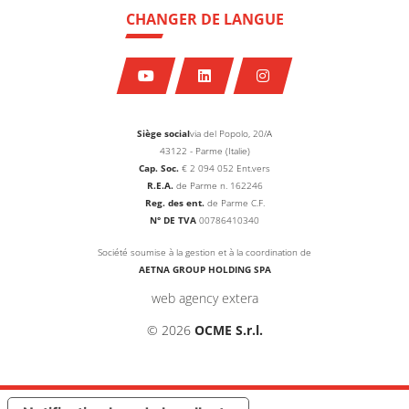
CHANGER DE LANGUE
Siège social
via del Popolo, 20/A
43122 - Parme (Italie)
Cap. Soc.
€
2 094 052
Ent.vers
R.E.A.
de Parme n. 162246
Reg. des ent.
de Parme C.F.
N° DE TVA
00786410340
Société soumise à la gestion et à la coordination de
AETNA GROUP HOLDING SPA
web agency extera
© 2026
OCME S.r.l.