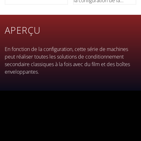
la configuration de la
conçue. Un meilleur accès
machine. Le nouveau
pour les opérations de
châssis offre un meilleur
changement de format et la
accès à toutes les unités
soudure des bobines se
APERÇU
pour faire fonctionner la
traduit par une excellente
machine, changer de
interactio
format et proc
En fonction de la configuration, cette série de machines
peut réaliser toutes les solutions de conditionnement
secondaire classiques à la fois avec du film et des boîtes
enveloppantes.