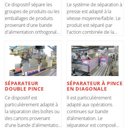
Ce dispositif sépare les
Le système de séparation à
groupes de produits ou les
presse est adapté à la
emballages de produits
vitesse moyenne/faible. Le
provenant d'une bande
produit est séparé par
d'alimentation orthogonale.
l'action combinée de la
Le séparateur est composé
presse et du convoyeur
d'une unité de sélection de
inférieur. Cette solution
produit et d'une barre
garantit une simplicité
rotative entraînée par un
maximale des réglages lors
moteur sans balais pou
des opérations de
changeme
SÉPARATEUR
SÉPARATEUR À PINCE
DOUBLE PINCE
EN DIAGONALE
Ce dispositif est
Il est particulièrement
particulièrement adapté à
adapté aux opérations
la séparation des boîtes ou
continues sur bande
des cartons provenant
d’alimentation. Le
d'une bande d'alimentation
séparateur est composé