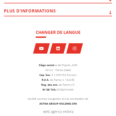
PLUS
D’INFORMATIONS
CHANGER DE LANGUE
Siège social
via del Popolo, 20/A
43122 - Parme (Italie)
Cap. Soc.
€
2 094 052
Ent.vers
R.E.A.
de Parme n. 162246
Reg. des ent.
de Parme C.F.
N° DE TVA
00786410340
Société soumise à la gestion et à la coordination de
AETNA GROUP HOLDING SPA
web agency extera