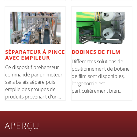
orthogonale. Le séparateur
d'une pince à commande
est composé d'une double
pneumatique, et le
pince à commande
mouvement diagonal pour
pneumatique qui divise les
alimenter en continu les
produits et les organise sur
produits dans la machine
une
est entraîné par un moteur
SÉPARATEUR À PINCE
BOBINES DE FILM
AVEC EMPILEUR
Différentes solutions de
Ce dispositif préhenseur
positionnement de bobine
commandé par un moteur
de film sont disponibles,
sans balais sépare puis
l'ergonomie est
empile des groupes de
particulièrement bien
produits provenant d'un
conçue. Un meilleur accès
tapis d'alimentation en
pour les opérations de
ligne. Cette solution est
changement de format et la
particulièrement adaptée
soudure des bobines se
APERÇU
aux boîtes.
traduit par une excellente
interactio