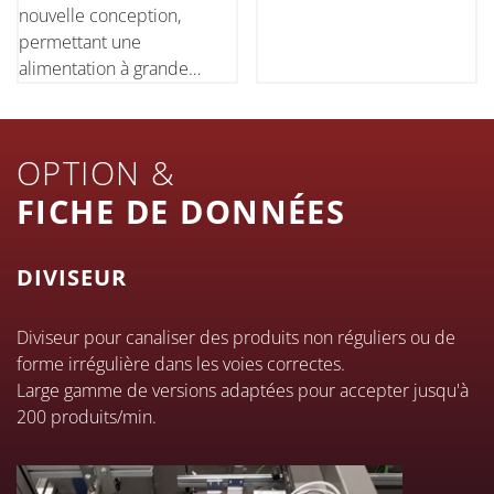
nouvelle conception,
permettant une
alimentation à grande
vitesse avec une hauteur de
chargement fixe. Le
magasin d'ébauches peut
OPTION &
être rallongé jusqu'à 2,5
mètres.
FICHE DE DONNÉES
DIVISEUR
Diviseur pour canaliser des produits non réguliers ou de
forme irrégulière dans les voies correctes.
Large gamme de versions adaptées pour accepter jusqu'à
200 produits/min.