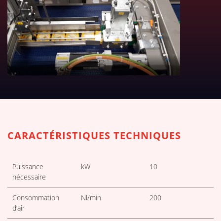
TÉLÉCHARGER LES TABLEAUX 
CARACTÉRISTIQUES TECHNIQUES
Puissance
kW
10
nécessaire
Consommation
Nl/min
200
d’air