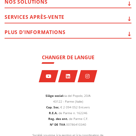
NOS
SOLUTIONS
SERVICES
APRÈS-VENTE
PLUS
D’INFORMATIONS
CHANGER DE LANGUE
Siège social
via del Popolo, 20/A
43122 - Parme (Italie)
Cap. Soc.
€
2 094 052
Ent.vers
R.E.A.
de Parme n. 162246
Reg. des ent.
de Parme C.F.
N° DE TVA
00786410340
Société soumise à la gestion et à la coordination de