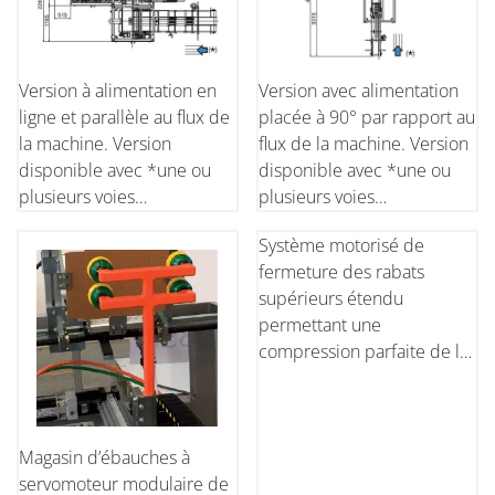
Version à alimentation en
Version avec alimentation
ligne et parallèle au flux de
placée à 90° par rapport au
la machine. Version
flux de la machine. Version
disponible avec *une ou
disponible avec *une ou
plusieurs voies
plusieurs voies
d'alimentation en fonction
d'alimentation en fonction
Système motorisé de
de la vitesse d'arrivée des
de la vitesse d'arrivée des
fermeture des rabats
produits et du
produits et du
supérieurs étendu
regroupement demandé.
regroupement demandé.
permettant une
compression parfaite de la
colle thermofusible à
grande vitesse.
Magasin d’ébauches à
servomoteur modulaire de