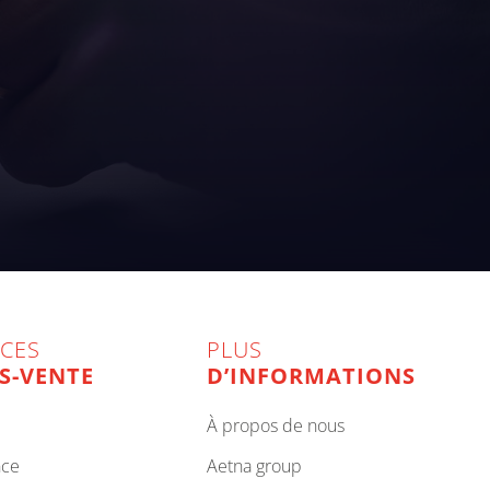
ICES
PLUS
S-VENTE
D’INFORMATIONS
à propos de nous
nce
aetna group