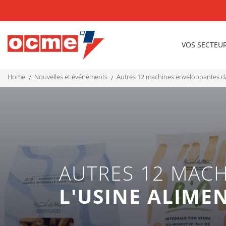
VOS SECTEU
home
nouvelles et événements
autres 12 machines enveloppantes da
AUTRES 12 MAC
L'USINE ALIME