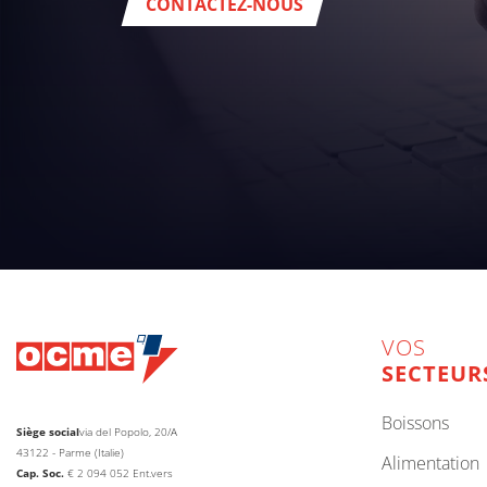
CONTACTEZ-NOUS
VOS
SECTEUR
boissons
Siège social
via del Popolo, 20/A
43122 - Parme (Italie)
alimentation
Cap. Soc.
€
2 094 052
Ent.vers