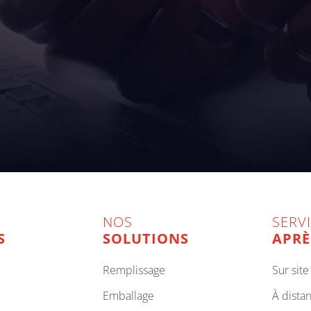
NOS
SERV
S
SOLUTIONS
APRÈ
remplissage
sur site
emballage
à dista