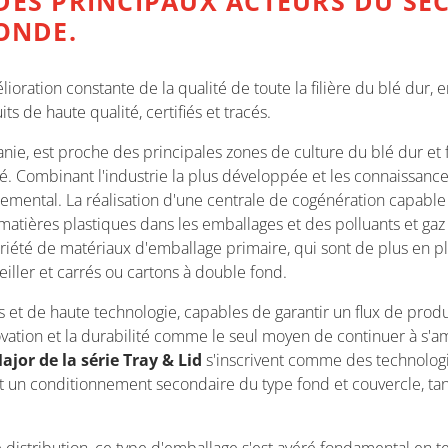
DES PRINCIPAUX ACTEURS DU SEC
MONDE.
ioration constante de la qualité de toute la filière du blé dur, e
s de haute qualité, certifiés et tracés.
ie, est proche des principales zones de culture du blé dur et fa
ré. Combinant l'industrie la plus développée et les connaissance
emental. La réalisation d'une centrale de cogénération capable 
matières plastiques dans les emballages et des polluants et gaz à
été de matériaux d'emballage primaire, qui sont de plus en pl
eiller et carrés ou cartons à double fond.
et de haute technologie, capables de garantir un flux de producti
ovation et la durabilité comme le seul moyen de continuer à s'a
jor de la série Tray & Lid
s'inscrivent comme des technologie
 conditionnement secondaire du type fond et couvercle, tant 