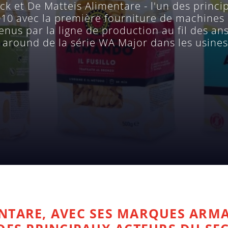
k et De Matteis Alimentare - l'un des princi
2010 avec la première fourniture de machine
tenus par la ligne de production au fil des a
 around de la série WA Major dans les usines
NTARE, AVEC SES MARQUES ARM