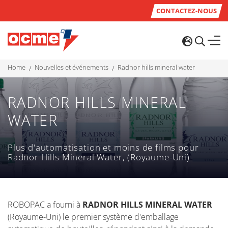
CONTACTEZ-NOUS
home
nouvelles et événements
radnor hills mineral water
RADNOR HILLS MINERAL
WATER
Plus d'automatisation et moins de films pour
Radnor Hills Mineral Water, (Royaume-Uni)
ROBOPAC a fourni à
RADNOR HILLS MINERAL WATER
(Royaume-Uni) le premier système d'emballage