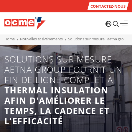
CONTACTEZ-NOUS
home
nouvelles et événements
solutions sur mesure : aetna group fournit un fin de ligne complet à thermal insulation afin d'améliorer le temps, la cadence et l'efficacité
SOLUTIONS SUR MESURE :
AETNA GROUP FOURNIT UN
FIN DE LIGNE COMPLET À
THERMAL INSULATION
AFIN D'AMÉLIORER LE
TEMPS, LA CADENCE ET
L'EFFICACITÉ