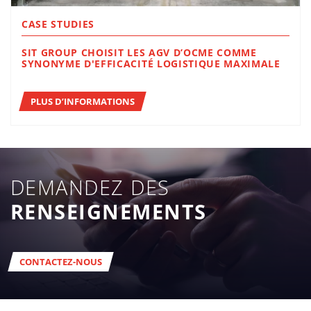
CASE STUDIES
SIT GROUP CHOISIT LES AGV D’OCME COMME
SYNONYME D'EFFICACITÉ LOGISTIQUE MAXIMALE
PLUS D’INFORMATIONS
DEMANDEZ DES
RENSEIGNEMENTS
CONTACTEZ-NOUS