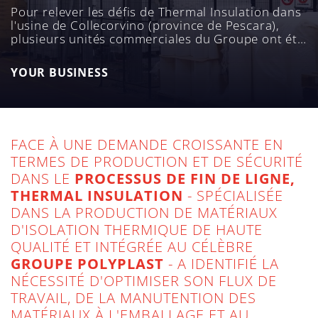
Pour relever les défis de Thermal Insulation dans
l'usine de Collecorvino (province de Pescara),
plusieurs unités commerciales du Groupe ont été
impliquées : OCME, Robopac Systems et
Sotemapack qui, ensemble, ont œuvré à la
YOUR BUSINESS
réussite de ce projet.
FACE À UNE DEMANDE CROISSANTE EN
TERMES DE PRODUCTION ET DE SÉCURITÉ
DANS LE
PROCESSUS DE FIN DE LIGNE,
THERMAL INSULATION
- SPÉCIALISÉE
DANS LA PRODUCTION DE MATÉRIAUX
D'ISOLATION THERMIQUE DE HAUTE
QUALITÉ ET INTÉGRÉE AU CÉLÈBRE
GROUPE POLYPLAST
- A IDENTIFIÉ LA
NÉCESSITÉ D'OPTIMISER SON FLUX DE
TRAVAIL, DE LA MANUTENTION DES
MATÉRIAUX À L'EMBALLAGE ET AU