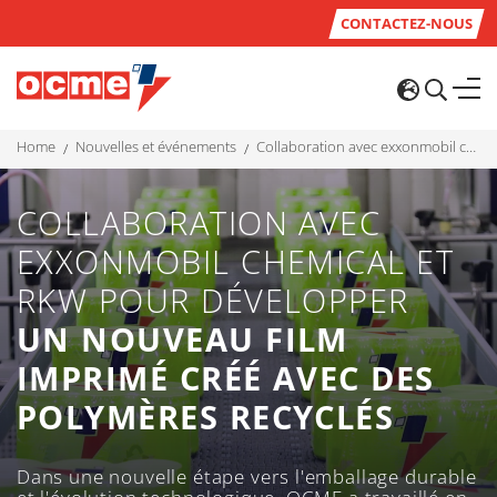
CONTACTEZ-NOUS
home
nouvelles et événements
collaboration avec exxonmobil chemical et rkw pour développer un nouveau film imprimé créé avec des polymères recyclés
COLLABORATION AVEC
EXXONMOBIL CHEMICAL ET
RKW POUR DÉVELOPPER
UN NOUVEAU FILM
IMPRIMÉ CRÉÉ AVEC DES
POLYMÈRES RECYCLÉS
Dans une nouvelle étape vers l'emballage durable