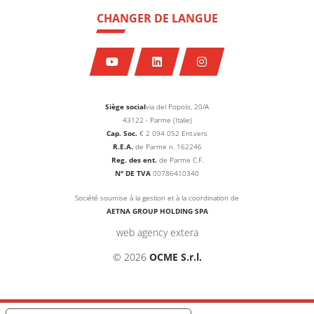
CHANGER DE LANGUE
Siège social
via del Popolo, 20/A
43122 - Parme (Italie)
Cap. Soc.
€
2 094 052
Ent.vers
R.E.A.
de Parme n. 162246
Reg. des ent.
de Parme C.F.
N° DE TVA
00786410340
Société soumise à la gestion et à la coordination de
AETNA GROUP HOLDING SPA
web agency extera
© 2026
OCME S.r.l.