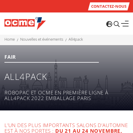
CONTACTEZ-NOUS
home
nouvelles et événements
all4pack
FAIR
ALL4PACK
ROBOPAC ET OCME EN PREMIÈRE LIGNE À
ALL4PACK 2022 EMBALLAGE PARIS
L’UN DES PLUS IMPORTANTS SALONS D’AUTOMNE
EST À NOS PORTES :
DU 21 AU 24 NOVEMBRE,