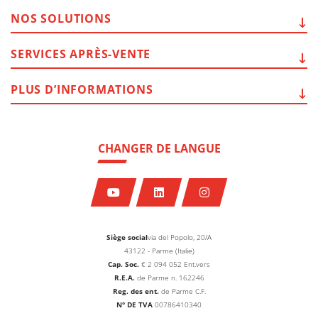
NOS
SOLUTIONS
SERVICES
APRÈS-VENTE
PLUS
D’INFORMATIONS
CHANGER DE LANGUE
Siège social
via del Popolo, 20/A
43122 - Parme (Italie)
Cap. Soc.
€
2 094 052
Ent.vers
R.E.A.
de Parme n. 162246
Reg. des ent.
de Parme C.F.
N° DE TVA
00786410340