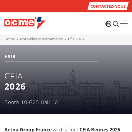
CONTACTEZ-NOUS
home
nouvelles et événements
cfia 2026
FAIR
CFIA
2026
Booth 10-G25 Hall 10
Aetna Group France
wird auf der
CFIA Rennes 2026