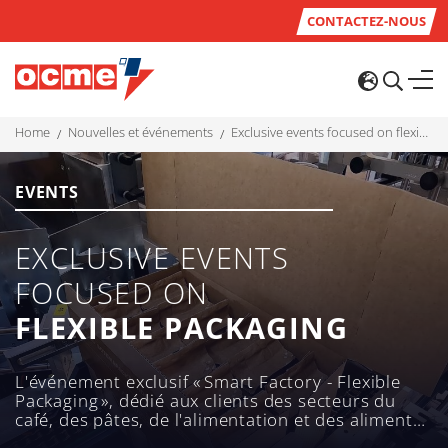
CONTACTEZ-NOUS
home
nouvelles et événements
exclusive events focused on flexible packaging
EVENTS
EXCLUSIVE EVENTS
FOCUSED ON
FLEXIBLE PACKAGING
L'événement exclusif « Smart Factory - Flexible
Packaging », dédié aux clients des secteurs du
café, des pâtes, de l'alimentation et des aliments
pour animaux de compagnie, se tiendra le 23