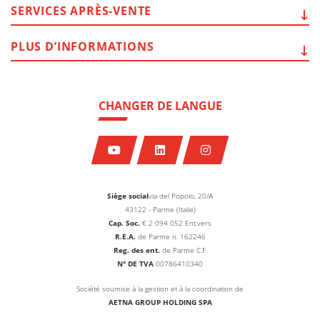
SERVICES
APRÈS-VENTE
PLUS
D’INFORMATIONS
CHANGER DE LANGUE
Siège social
via del Popolo, 20/A
43122 - Parme (Italie)
Cap. Soc.
€
2 094 052
Ent.vers
R.E.A.
de Parme n. 162246
Reg. des ent.
de Parme C.F.
N° DE TVA
00786410340
Société soumise à la gestion et à la coordination de
AETNA GROUP HOLDING SPA