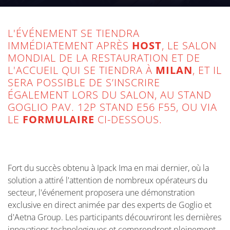
octobre prochain au showroom d’Aetna Group,
au siège de Castel San Pietro Terme (BO).
L'ÉVÉNEMENT SE TIENDRA
IMMÉDIATEMENT APRÈS
HOST
, LE SALON
MONDIAL DE LA RESTAURATION ET DE
L'ACCUEIL QUI SE TIENDRA À
MILAN
, ET IL
SERA POSSIBLE DE S’INSCRIRE
ÉGALEMENT LORS DU SALON, AU STAND
GOGLIO PAV. 12P STAND E56 F55, OU VIA
LE
FORMULAIRE
CI-DESSOUS.
Fort du succès obtenu à Ipack Ima en mai dernier, où la
solution a attiré l'attention de nombreux opérateurs du
secteur, l'événement proposera une démonstration
exclusive en direct animée par des experts de Goglio et
d'Aetna Group. Les participants découvriront les dernières
innovations technologiques et comprendront pleinement