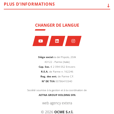
PLUS
D’INFORMATIONS
CHANGER DE LANGUE
Siège social
via del Popolo, 20/A
43122 - Parme (Italie)
Cap. Soc.
€
2 094 052
Ent.vers
R.E.A.
de Parme n. 162246
Reg. des ent.
de Parme C.F.
N° DE TVA
00786410340
Société soumise à la gestion et à la coordination de
AETNA GROUP HOLDING SPA
web agency extera
© 2026
OCME S.r.l.