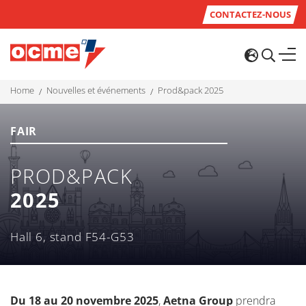
CONTACTEZ-NOUS
home
nouvelles et événements
prod&pack 2025
FAIR
PROD&PACK
2025
Hall 6, stand F54-G53
Du 18 au 20 novembre
2025
,
Aetna Group
prendra