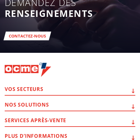
DEMANDEZ DES
RENSEIGNEMENTS
CONTACTEZ-NOUS
VOS
SECTEURS
NOS
SOLUTIONS
SERVICES
APRÈS-VENTE
PLUS
D’INFORMATIONS