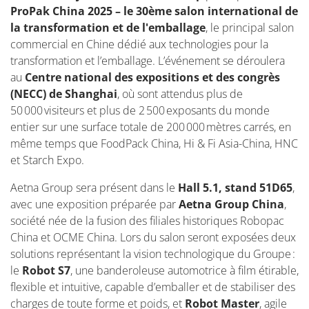
ProPak
China 2025 – le 30ème salon international de
la transformation et de l'emballage
, le principal salon
commercial en Chine dédié aux technologies pour la
transformation et l’emballage. L’événement se déroulera
au
Centre national des expositions et des congrès
(NECC) de Shanghai
, où sont attendus plus de
50 000 visiteurs et plus de 2 500 exposants du monde
entier sur une surface totale de 200 000 mètres carrés, en
même temps que FoodPack China, Hi & Fi Asia-China, HNC
et Starch Expo.
Aetna Group
sera présent dans le
Hall 5.1, stand 51D65
,
avec une exposition préparée par
Aetna Group China
,
société née de la fusion des filiales historiques
Robopac
China et OCME China. Lors du salon seront exposées deux
solutions représentant la vision technologique du Groupe :
le
Robot S7
, une banderoleuse automotrice à film étirable,
flexible et intuitive, capable d’emballer et de stabiliser des
charges de toute forme et poid
s,
et
Robot Master
, agile