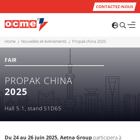
CONTACTEZ-NOUS
home
nouvelles et événements
propak china 2025
FAIR
PROPAK CHINA
2025
Hall 5.1, stand 51D65
Du 24 au 26 juin 2025, Aetna Group
participera à