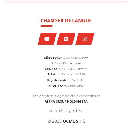
CHANGER DE LANGUE
Siège social
via del Popolo, 20/A
43122 - Parme (Italie)
Cap. Soc.
€
2 094 052
Ent.vers
R.E.A.
de Parme n. 162246
Reg. des ent.
de Parme C.F.
N° DE TVA
00786410340
Société soumise à la gestion et à la coordination de
AETNA GROUP HOLDING SPA
web agency extera
© 2026
OCME S.r.l.