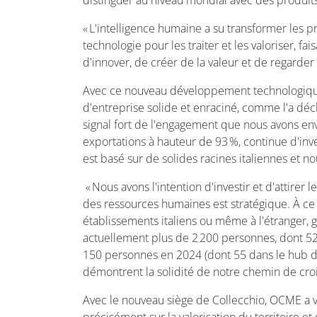
distinguer au niveau mondial avec des produits
« L'intelligence humaine a su transformer les p
technologie pour les traiter et les valoriser, f
d'innover, de créer de la valeur et de regarde
Avec ce nouveau développement technologique,
d'entreprise solide et enraciné, comme l'a déc
signal fort de l'engagement que nous avons enve
exportations à hauteur de 93 %, continue d'inv
est basé sur de solides racines italiennes et no
« Nous avons l'intention d'investir et d'attirer
des ressources humaines est stratégique. À ce 
établissements italiens ou même à l'étranger, g
actuellement plus de 2 200 personnes, dont 52
150 personnes en 2024 (dont 55 dans le hub d
démontrent la solidité de notre chemin de c
Avec le nouveau siège de Collecchio, OCME a vou