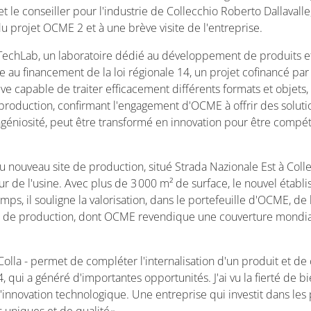
et le conseiller pour l'industrie de Collecchio Roberto Dallavall
 du projet OCME 2 et à une brève visite de l'entreprise.
 du TechLab, un laboratoire dédié au développement de produits e
e au financement de la loi régionale 14, un projet cofinancé 
tive capable de traiter efficacement différents formats et objet
la production, confirmant l'engagement d'OCME à offrir des solu
'ingéniosité, peut être transformé en innovation pour être comp
 nouveau site de production, situé Strada Nazionale Est à Colle
rieur de l'usine. Avec plus de 3 000 m² de surface, le nouvel é
ps, il souligne la valorisation, dans le portefeuille d'OCME, de
gne de production, dont OCME revendique une couverture mondia
Colla - permet de compléter l'internalisation d'un produit et d
4, qui a généré d'importantes opportunités. J'ai vu la fierté de 
'innovation technologique. Une entreprise qui investit dans les