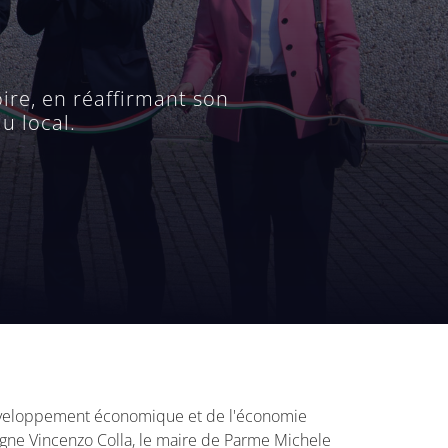
ire, en réaffirmant son
u local.
développement économique et de l'économie
omagne Vincenzo Colla, le maire de Parme Michele