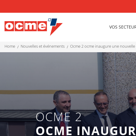
VOS SECTEU
home
nouvelles et événements
ocme 2 ocme inaugure une nouvelle 
OCME 2
OCME INAUGUR