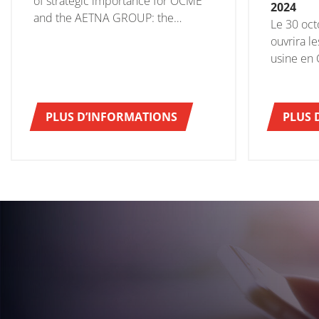
of strategic importance for OCME
2024
and the AETNA GROUP: the
Le 30 oc
opening of the new OCME BRASIL
ouvrira l
branch.
usine en 
portes ou
et aux pa
internati
PLUS D’INFORMATIONS
PLUS 