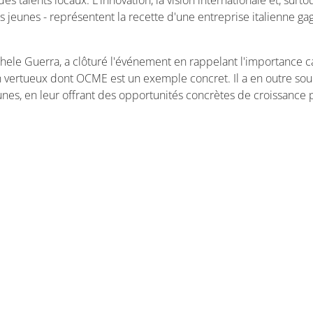
des talents locaux. L'innovation, la vision internationale et, surt
 jeunes - représentent la recette d'une entreprise italienne ga
hele Guerra, a clôturé l'événement en rappelant l'importance ca
n lien vertueux dont OCME est un exemple concret. Il a en outre s
unes, en leur offrant des opportunités concrètes de croissance p