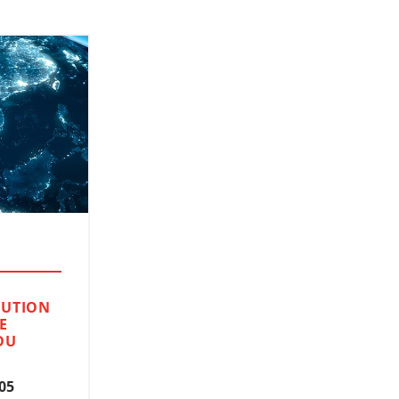
LUTION
E
DU
05