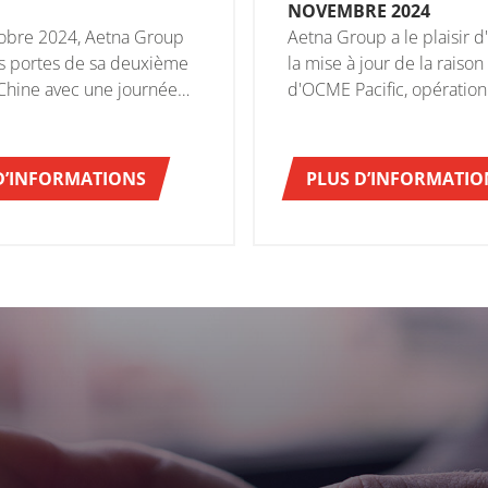
NOVEMBRE 2024
tobre 2024, Aetna Group
Aetna Group a le plaisir 
es portes de sa deuxième
la mise à jour de la raison
Chine avec une journée
d'OCME Pacific, opération
vertes dédiée aux clients
depuis 2014, en AETNA P
rtenaires locaux et
Co., Ltd.
onaux.
D’INFORMATIONS
PLUS D’INFORMATIO