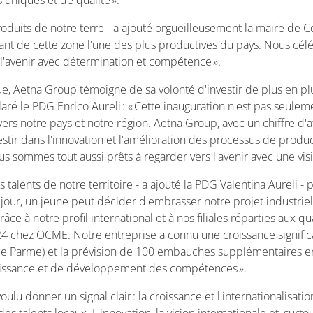
 uniques et de qualité ».
roduits de notre terre - a ajouté orgueilleusement la maire de Co
aisant de cette zone l'une des plus productives du pays. Nous célé
r l'avenir avec détermination et compétence ».
 Aetna Group témoigne de sa volonté d'investir de plus en plu
laré le PDG Enrico Aureli : « Cette inauguration n'est pas seul
rs notre pays et notre région. Aetna Group, avec un chiffre d'a
estir dans l'innovation et l'amélioration des processus de prod
us sommes tout aussi prêts à regarder vers l'avenir avec une visi
 les talents de notre territoire - a ajouté la PDG Valentina Aurel
jour, un jeune peut décider d'embrasser notre projet industriel 
râce à notre profil international et à nos filiales réparties aux
4 chez OCME. Notre entreprise a connu une croissance significat
e Parme) et la prévision de 100 embauches supplémentaires en 
roissance et de développement des compétences ».
lu donner un signal clair : la croissance et l'internationalisati