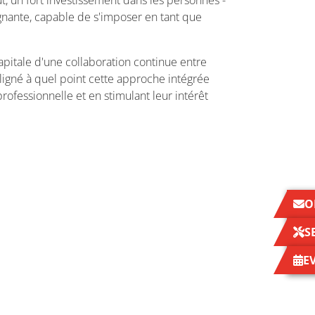
out, un fort investissement dans les personnes -
gnante, capable de s'imposer en tant que
pitale d'une collaboration continue entre
ouligné à quel point cette approche intégrée
rofessionnelle et en stimulant leur intérêt
O
S
E