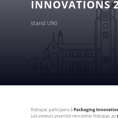
INNOVATIONS 
stand U90
Robopac participera à
Packaging Innovatio
Les visiteurs pourront rencontrer Robopac au