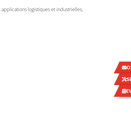
applications logistiques et industrielles,
O
S
E