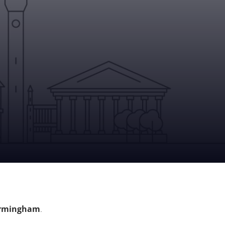
irmingham
.