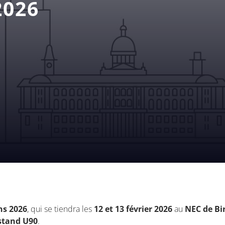
2026
ns 2026
, qui se tiendra les
12 et 13 février 2026
au
NEC de B
stand U90
.