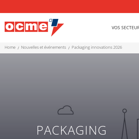
VOS SECTEU
home
nouvelles et événements
packaging innovations 2026
PACKAGING