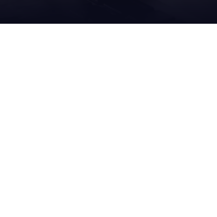
NOS
SERV
S
SOLUTIONS
APRÈ
remplissage
sur site
emballage
à dista
nettoyage
palettisation et dépalettisation
modern
et carton ondulé
banderolage
pour p
ue
logistique interne
pour p