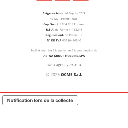
Siège social
via del Popolo, 20/A
43122 - Parme (Italie)
Cap. Soc.
€
2 094 052
Ent.vers
R.E.A.
de Parme n. 162246
Reg. des ent.
de Parme C.F.
N° DE TVA
00786410340
Société soumise à la gestion et à la coordination de
AETNA GROUP HOLDING SPA
web agency extera
© 2026
OCME S.r.l.
Notification lors de la collecte