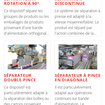
ROTATION À 90°
DISCONTINUE
Ce dispositif sépare les
Le système de séparation à
groupes de produits ou les
presse est adapté à la
emballages de produits
vitesse moyenne/faible. Le
provenant d'une bande
produit est séparé par
d'alimentation orthogonale.
l'action combinée de la
Le séparateur est composé
presse et du convoyeur
d'une unité de sélection de
inférieur. Cette solution
produit et d'une barre
garantit une simplicité
rotative entraînée par un
maximale des réglages lors
moteur sans balais pou
des opérations de
changeme
SÉPARATEUR
SÉPARATEUR À PINCE
DOUBLE PINCE
EN DIAGONALE
Ce dispositif est
Il est particulièrement
particulièrement adapté à
adapté aux opérations
la séparation des boîtes ou
continues sur bande
des cartons provenant
d’alimentation. Le