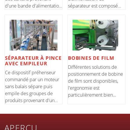
d'une bande d'alimentation
séparateur est composé
orthogonale. Le séparateur
d'une pince à commande
est composé d'une double
pneumatique, et le
pince à commande
mouvement diagonal pour
pneumatique qui divise les
alimenter en continu les
produits et les organise sur
produits dans la machine
une
est entraîné par un moteur
SÉPARATEUR À PINCE
BOBINES DE FILM
AVEC EMPILEUR
Différentes solutions de
Ce dispositif préhenseur
positionnement de bobine
commandé par un moteur
de film sont disponibles,
sans balais sépare puis
l'ergonomie est
empile des groupes de
particulièrement bien
produits provenant d'un
conçue. Un meilleur accès
tapis d'alimentation en
pour les opérations de
ligne. Cette solution est
changement de format et la
particulièrement adaptée
soudure des bobines se
APERÇU
aux boîtes.
traduit par une excellente