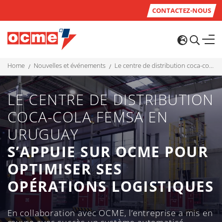
CONTACTEZ-NOUS
home
nouvelles et événements
le centre de distribution coca-cola femsa en uruguay s’appuie sur ocme pour optimiser ses opérations logistiques
LE CENTRE DE DISTRIBUTION
COCA-COLA FEMSA EN
URUGUAY
S’APPUIE SUR OCME POUR
OPTIMISER SES
OPÉRATIONS LOGISTIQUES
En collaboration avec OCME, l’entreprise a mis en