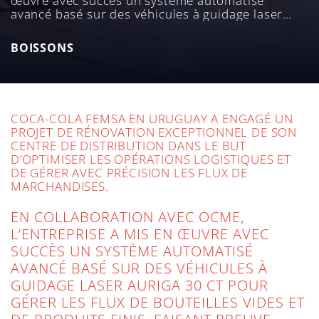
œuvre avec succès un système automatisé
avancé basé sur des véhicules à guidage laser
Auriga 30 CT pour gérer les flux de bouteilles
vides et de produits finis, faisant preuve d’une
BOISSONS
grande expertise et d’un esprit de collaboration.
COCA-COLA FEMSA EN URUGUAY A ENGAGÉ UN
PROJET DE RÉNOVATION EXCEPTIONNEL DE SON
CENTRE DE DISTRIBUTION DANS LE BUT
D’OPTIMISER LES OPÉRATIONS LOGISTIQUES ET
DE GÉRER AVEC PRÉCISION LES FLUX DE
MARCHANDISES.
EN COLLABORATION AVEC OCME,
L’ENTREPRISE A MIS EN ŒUVRE AVEC
SUCCÈS UN SYSTÈME AUTOMATISÉ
AVANCÉ BASÉ SUR DES VÉHICULES À
GUIDAGE LASER AURIGA 30 CT POUR
GÉRER LES FLUX DE BOUTEILLES VIDES ET