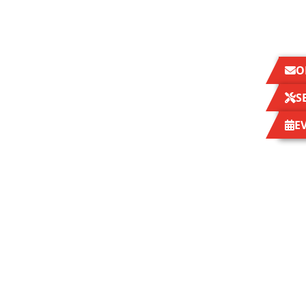
O
S
E