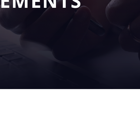
NEMENTS
NOS
SERV
S
SOLUTIONS
APRÈ
remplissage
sur site