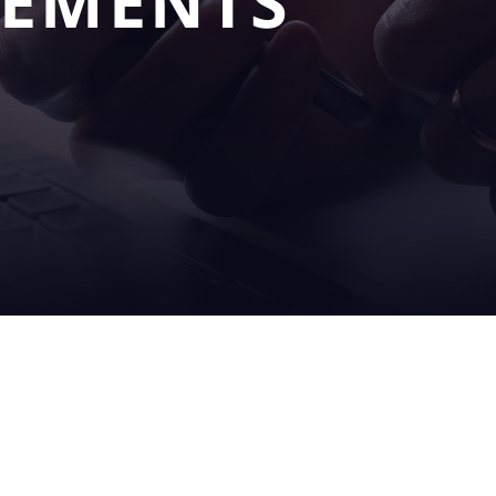
NEMENTS
NOS
SERV
S
SOLUTIONS
APRÈ
remplissage
sur site