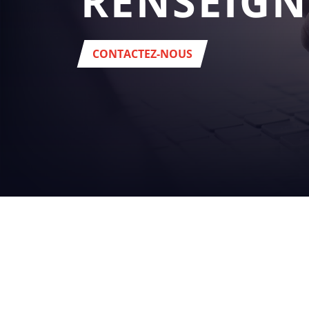
RENSEIG
CONTACTEZ-NOUS
VOS
SECTEUR
boissons
Siège social
via del Popolo, 20/A