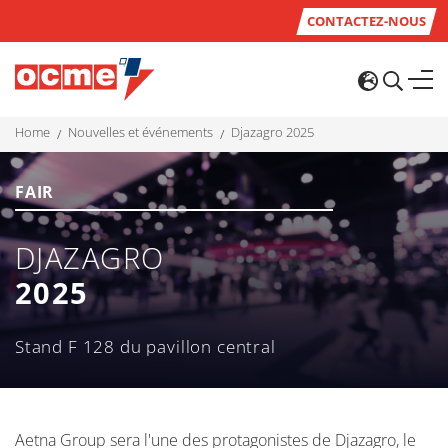
CONTACTEZ-NOUS
home
nouvelles et événements
djazagro 2025
FAIR
DJAZAGRO
2025
Stand F 128 du pavillon central
Aetna Group sera l'une des protagonistes de Djazagro, le