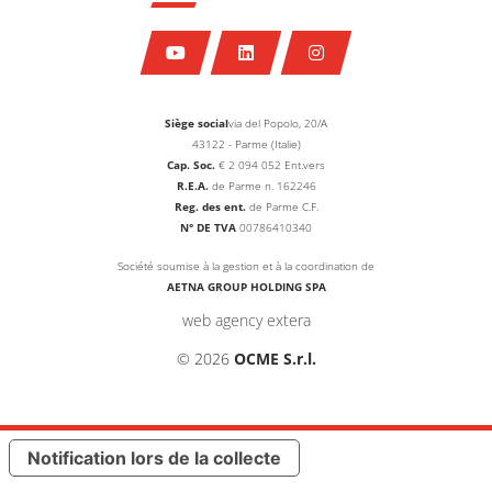
Siège social
via del Popolo, 20/A
43122 - Parme (Italie)
Cap. Soc.
€
2 094 052
Ent.vers
R.E.A.
de Parme n. 162246
Reg. des ent.
de Parme C.F.
N° DE TVA
00786410340
Société soumise à la gestion et à la coordination de
AETNA GROUP HOLDING SPA
web agency extera
© 2026
OCME S.r.l.
Notification lors de la collecte