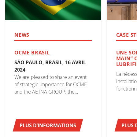
NEWS
CASE S
OCME BRASIL
UNE SO
MAIN” 
SÃO PAULO, BRASIL, 16 AVRIL
LUBRIF
2024
La nécess
We are pleased to share an event
installati
of strategic importance for OCME
fonctionna
and the AETNA GROUP: the
incité Ico
opening of the new OCME BRASIL
recherche
branch.
fiable, ca
réalisati
PLUS D’INFORMATIONS
était la 
PLUS 