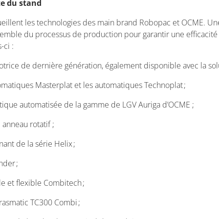
te du stand
illent les technologies des main brand Robopac et OCME. Une
semble du processus de production pour garantir une efficacité 
-ci :
trice de dernière génération, également disponible avec la sol
matiques Masterplat et les automatiques Technoplat ;
ogistique automatisée de la gamme de LGV Auriga d’OCME ;
 anneau rotatif ;
nt de la série Helix ;
nder ;
 et flexible Combitech ;
rasmatic TC300 Combi ;