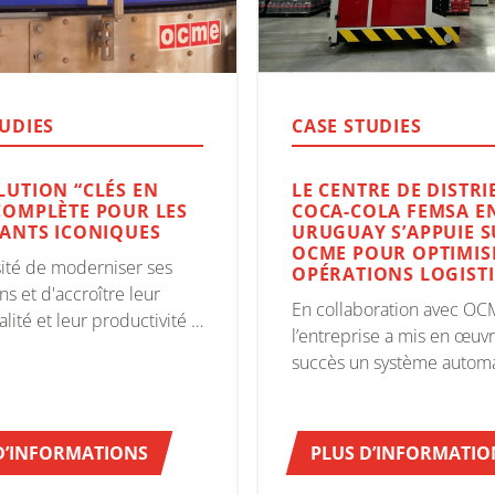
TUDIES
CASE STUDIES
LUTION “CLÉS EN
LE CENTRE DE DISTR
COMPLÈTE POUR LES
COCA-COLA FEMSA E
IANTS ICONIQUES
URUGUAY S’APPUIE 
OCME POUR OPTIMIS
ité de moderniser ses
OPÉRATIONS LOGIST
ons et d'accroître leur
En collaboration avec OC
lité et leur productivité a
l’entreprise a mis en œuv
nic Lubrificantes à
succès un système automa
r un partenaire unique et
avancé basé sur des véhic
pable de garantir la
guidage laser Auriga 30 C
on de ses objectifs. OCME
gérer les flux de bouteille
bonne réponse.
D’INFORMATIONS
PLUS D’INFORMATIO
de produits finis, faisant 
d’une grande expertise et