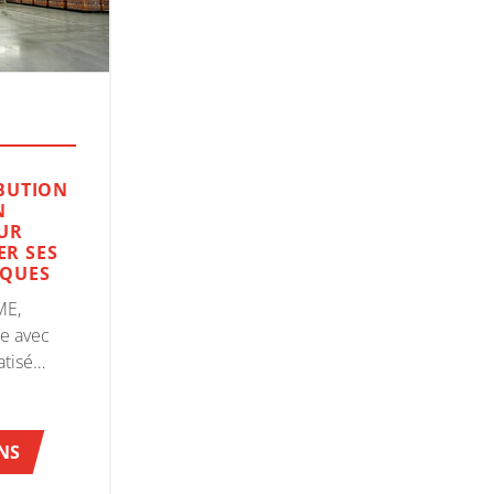
IBUTION
N
SUR
ER SES
IQUES
ME,
re avec
tisé
ules à
T pour
s vides et
NS
preuve
 d’un