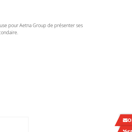
ieuse pour Aetna Group de présenter ses
condaire.
O