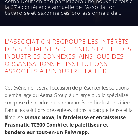
Aetna Deutschland participera une nouvelle fois à
la 67e conférence annuelle de l'Association
bavaroise et saxonne des professionnels de
l'industrie laitière. Le rendez-vous est fixé à
Bischofswiesen, en Haute-Bavière, les 27 et 28
juin 2024.
L'ASSOCIATION REGROUPE LES INTÉRÊTS
DES SPÉCIALISTES DE L'INDUSTRIE ET DES
INDUSTRIES CONNEXES, AINSI QUE DES
ORGANISATIONS ET INSTITUTIONS
ASSOCIÉES À L'INDUSTRIE LAITIÈRE.
Cet événement sera l'occasion de présenter les solutions
d'emballage du Aetna Group à un large public spécialisé
composé de producteurs renommés de l'industrie laitière.
Parmi les solutions présentées, citons la barquetteuse et la
filmeuse
Dimac Nova, la fardeleuse et encaisseuse
Prasmatic TC300 Combi et le palettiseur et
banderoleur tout-en-un Palwrapp.