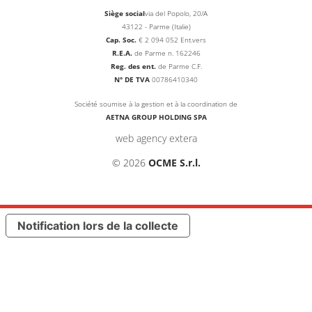
Siège social
via del Popolo, 20/A
43122 - Parme (Italie)
Cap. Soc.
€
2 094 052
Ent.vers
R.E.A.
de Parme n. 162246
Reg. des ent.
de Parme C.F.
N° DE TVA
00786410340
Société soumise à la gestion et à la coordination de
AETNA GROUP HOLDING SPA
web agency extera
© 2026
OCME S.r.l.
Notification lors de la collecte