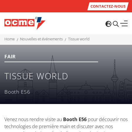
CONTACTEZ-NOUS
home
nouvelles et événements
tissue world
FAIR
TISSUE WORLD
Booth E56
Venez nous rendre visite au
Booth E56
pour découvrir nos
technologies de première main et discuter avec nos