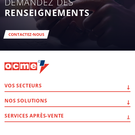
DEMANDEZ DES
RENSEIGNEMENTS
CONTACTEZ-NOUS
VOS
SECTEURS
NOS
SOLUTIONS
SERVICES
APRÈS-VENTE
PLUS
D’INFORMATIONS