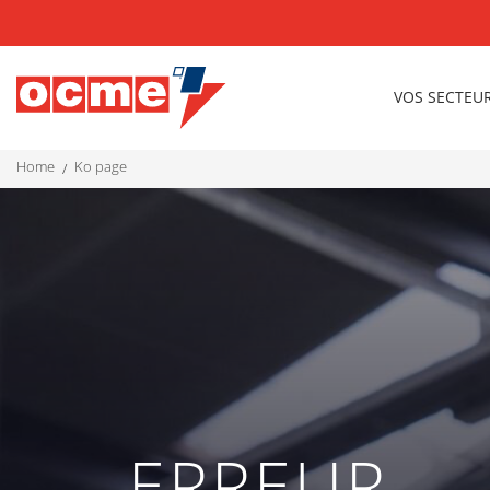
VOS SECTEU
home
ko page
ERREUR