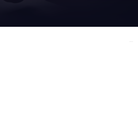
ICES
PLUS
S-VENTE
D’INFORMATIONS
à propos de nous
nce
aetna group
isation et retrofit
robopac
réparer votre équipe
accessibility
réparer votre équipe
politique de confidentialité
politique en matière de cookies