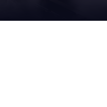
NOS
SERV
S
SOLUTIONS
APRÈ
remplissage
sur site
emballage
à dista
nettoyage
palettisation et dépalettisation
modern
et carton ondulé
banderolage
pour p
ue
logistique interne
pour p