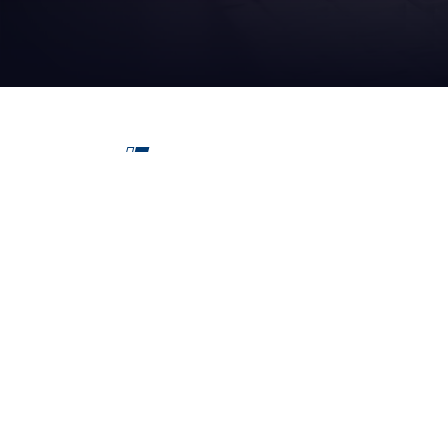
VOS
SECTEUR
boissons
Siège social
via del Popolo, 20/A
43122 - Parme (Italie)
alimentation
Cap. Soc.
€
2 094 052
Ent.vers
R.E.A.
de Parme n. 162246
produits de 
Reg. des ent.
de Parme C.F.
N° DE TVA
00786410340
papier tissu 
Société soumise à la gestion et à la coordination de
pétrochimiq
AETNA GROUP HOLDING SPA
web agency extera