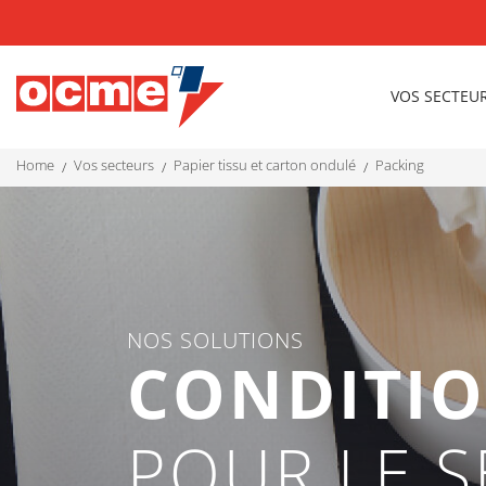
VOS SECTEU
home
vos secteurs
papier tissu et carton ondulé
packing
NOS SOLUTIONS
CONDITI
POUR LE S