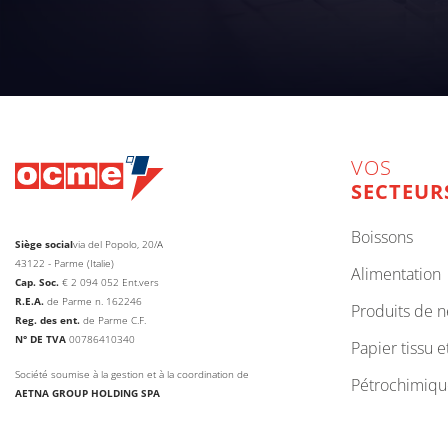
VOS
SECTEUR
boissons
Siège social
via del Popolo, 20/A
43122 - Parme (Italie)
alimentation
Cap. Soc.
€
2 094 052
Ent.vers
R.E.A.
de Parme n. 162246
produits de 
Reg. des ent.
de Parme C.F.
N° DE TVA
00786410340
papier tissu 
Société soumise à la gestion et à la coordination de
pétrochimiq
AETNA GROUP HOLDING SPA
web agency extera