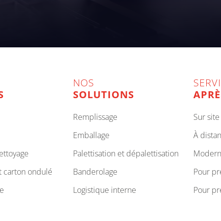
NOS
SERV
S
SOLUTIONS
APRÈ
remplissage
sur site
emballage
à dista
nettoyage
palettisation et dépalettisation
modern
et carton ondulé
banderolage
pour p
ue
logistique interne
pour p