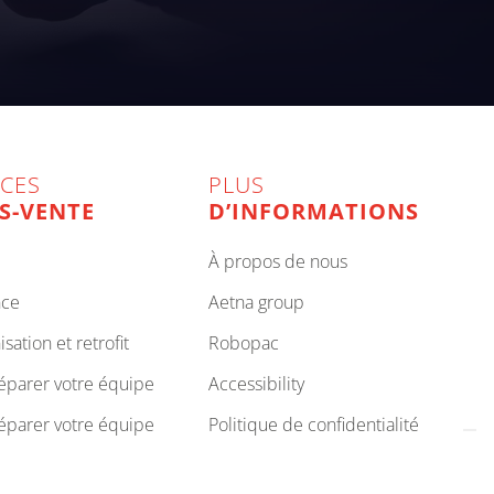
ICES
PLUS
S-VENTE
D’INFORMATIONS
à propos de nous
nce
aetna group
isation et retrofit
robopac
réparer votre équipe
accessibility
réparer votre équipe
politique de confidentialité
politique en matière de cookies