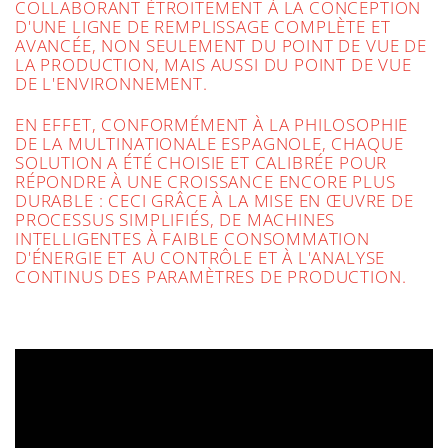
COLLABORANT ÉTROITEMENT À LA CONCEPTION
D'UNE LIGNE DE REMPLISSAGE COMPLÈTE ET
AVANCÉE, NON SEULEMENT DU POINT DE VUE DE
LA PRODUCTION, MAIS AUSSI DU POINT DE VUE
DE L'ENVIRONNEMENT.
EN EFFET, CONFORMÉMENT À LA PHILOSOPHIE
DE LA MULTINATIONALE ESPAGNOLE, CHAQUE
SOLUTION A ÉTÉ CHOISIE ET CALIBRÉE POUR
RÉPONDRE À UNE CROISSANCE ENCORE PLUS
DURABLE : CECI GRÂCE À LA MISE EN ŒUVRE DE
PROCESSUS SIMPLIFIÉS, DE MACHINES
INTELLIGENTES À FAIBLE CONSOMMATION
D'ÉNERGIE ET AU CONTRÔLE ET À L'ANALYSE
CONTINUS DES PARAMÈTRES DE PRODUCTION.