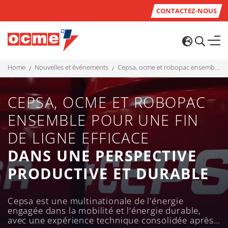
CONTACTEZ-NOUS
home
nouvelles et événements
cepsa, ocme et robopac ensemble pour une fin de ligne efficace dans une perspective productive et durable
CEPSA, OCME ET ROBOPAC
ENSEMBLE POUR UNE FIN
DE LIGNE EFFICACE
DANS UNE PERSPECTIVE
PRODUCTIVE ET DURABLE
Cepsa est une multinationale de l'énergie
engagée dans la mobilité et l'énergie durable,
avec une expérience technique consolidée après