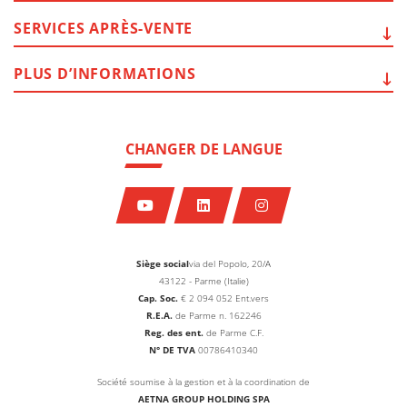
SERVICES
APRÈS-VENTE
PLUS
D’INFORMATIONS
CHANGER DE LANGUE
Siège social
via del Popolo, 20/A
43122 - Parme (Italie)
Cap. Soc.
€
2 094 052
Ent.vers
R.E.A.
de Parme n. 162246
Reg. des ent.
de Parme C.F.
N° DE TVA
00786410340
Société soumise à la gestion et à la coordination de
AETNA GROUP HOLDING SPA