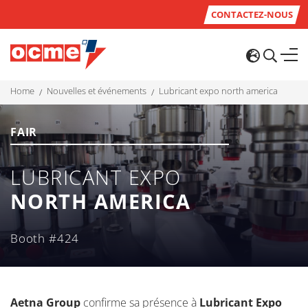
CONTACTEZ-NOUS
home
nouvelles et événements
lubricant expo north america
FAIR
LUBRICANT EXPO
NORTH AMERICA
Booth #424
Aetna Group
confirme sa présence à
Lubricant Expo