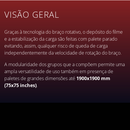
da força de contenção
através da célula de carga.
VISÃO GERAL
Versão padrão de
500mm/20"; disponível
750mm/30" como opção.
Graças à tecnologia do braço rotativo, o depósito do filme
e a estabilização da carga são feitas com palete parado
evitando, assim, qualquer risco de queda de carga
independentemente da velocidade de rotação do braço.
A modularidade dos grupos que a compõem permite uma
ampla versatilidade de uso também em presença de
paletes de grandes dimensões até
1900x1900 mm
(75x75 inches)
.