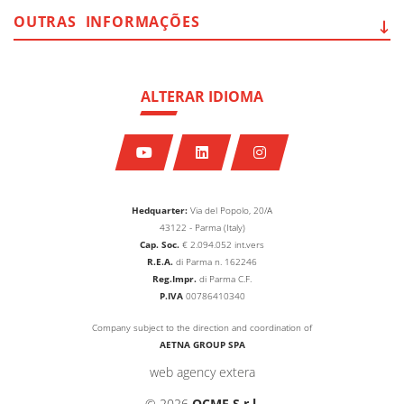
OUTRAS
INFORMAÇÕES
ALTERAR IDIOMA
Hedquarter:
Via del Popolo, 20/A
43122 - Parma (Italy)
Cap. Soc.
€
2.094.052
int.vers
R.E.A.
di Parma n. 162246
Reg.Impr.
di Parma C.F.
P.IVA
00786410340
Company subject to the direction and coordination of
AETNA GROUP SPA
web agency extera
© 2026
OCME S.r.l.