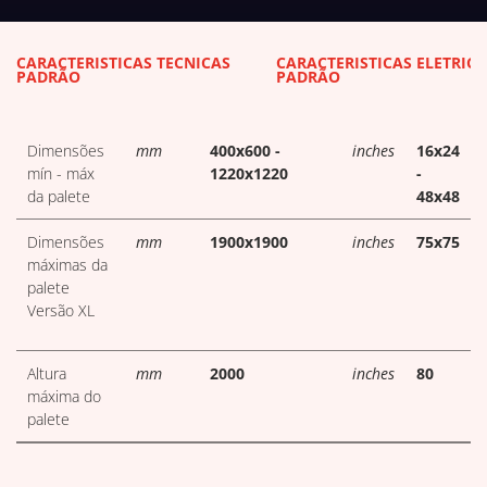
DOWNLOADS DE TABELAS TÉC
CARACTERÍSTICAS TÉCNICAS
CARACTERÍSTICAS ELÉTRICA
PADRÃO
PADRÃO
Dimensões
mm
400x600 -
inches
16x24
mín - máx
1220x1220
-
da palete
48x48
Dimensões
mm
1900x1900
inches
75x75
máximas da
palete
Versão XL
Altura
mm
2000
inches
80
máxima do
palete