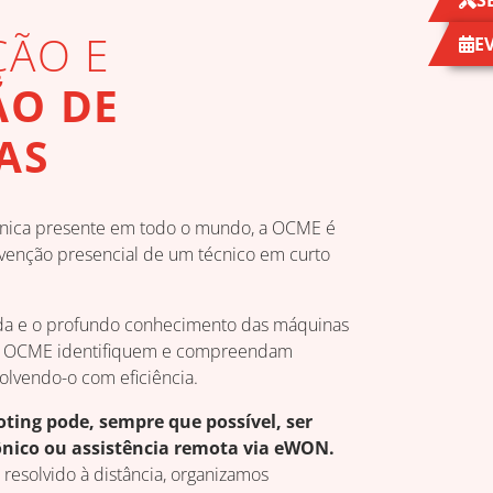
S
ÇÃO E
E
ÃO DE
AS
cnica presente em todo o mundo, a OCME é
rvenção presencial de um técnico em curto
da e o profundo conhecimento das máquinas
da OCME identifiquem e compreendam
olvendo-o com eficiência.
oting pode, sempre que possível, ser
fônico ou assistência remota via eWON.
resolvido à distância, organizamos