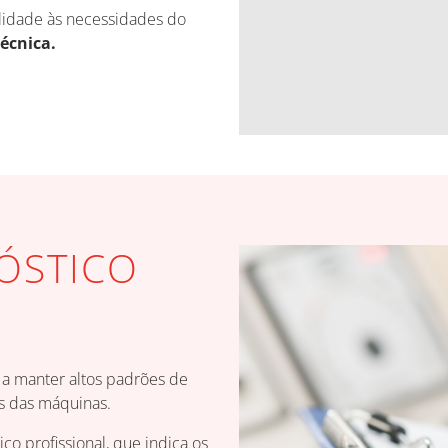
lidade às necessidades do
écnica.
NÓSTICO
a manter altos padrões de
as das máquinas.
co profissional, que indica os