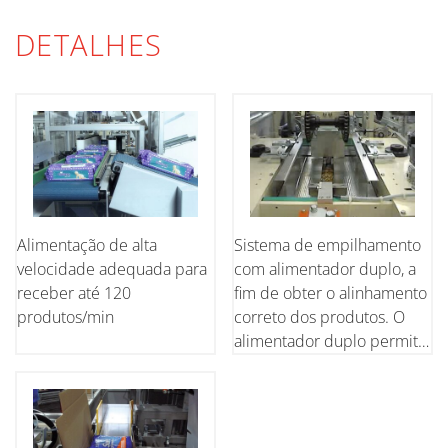
DETALHES
Alimentação de alta
Sistema de empilhamento
velocidade adequada para
com alimentador duplo, a
receber até 120
fim de obter o alinhamento
produtos/min
correto dos produtos. O
alimentador duplo permite
o empilhamento contínuo
do produto enquanto
transfere a intercalação na
folha de papelão.