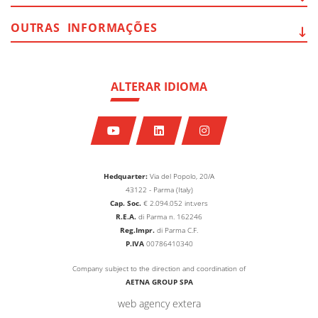
OUTRAS
INFORMAÇÕES
ALTERAR IDIOMA
Hedquarter:
Via del Popolo, 20/A
43122 - Parma (Italy)
Cap. Soc.
€
2.094.052
int.vers
R.E.A.
di Parma n. 162246
Reg.Impr.
di Parma C.F.
P.IVA
00786410340
Company subject to the direction and coordination of
AETNA GROUP SPA
web agency extera