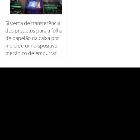
Sistema de transferência
dos produtos para a folha
de papelão da caixa por
meio de um dispositivo
mecânico de empurrar.