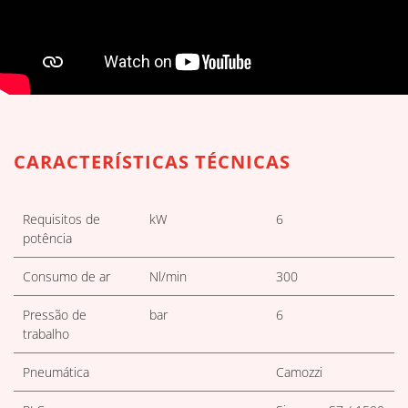
DOWNLOADS DE TABELAS TÉC
CARACTERÍSTICAS TÉCNICAS
Requisitos de
kW
6
potência
Consumo de ar
Nl/min
300
Pressão de
bar
6
trabalho
Pneumática
Camozzi