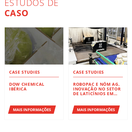
ESTUDOS DE
CASO
CASE STUDIES
CASE STUDIES
DOW CHEMICAL
ROBOPAC E NÖM AG,
IBÉRICA
INOVAÇÃO NO SETOR
DE LATICÍNIOS EM
BADEN, ÁUSTRIA.
MAIS INFORMAÇÕES
MAIS INFORMAÇÕES