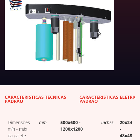
DOWNLOADS DE TABELAS TÉC
CARACTERÍSTICAS TÉCNICAS
CARACTERÍSTICAS ELÉTRICA
PADRÃO
PADRÃO
Dimensões
mm
500x600 -
inches
20x24
mín - máx
1200x1200
-
da palete
48x48