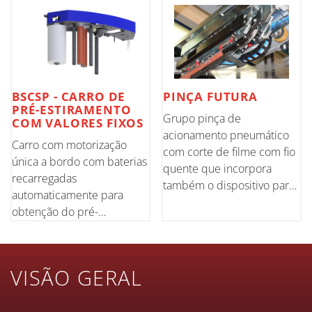
BSCSP - CARRO DE
PINÇA FUTURA
PRÉ-ESTIRAMENTO
Grupo pinça de
COM VALORES FIXOS
acionamento pneumático
Carro com motorização
com corte de filme com fio
única a bordo com baterias
quente que incorpora
recarregadas
também o dispositivo para
automaticamente para
a soldadura final da
obtenção do pré-
extremidade do filme no
estiramento do filme desde
contraste.
o início do processo de
embalagem. Possibilidade
VISÃO GERAL
de pré-estirar o filme em
valores fixos de até 300%