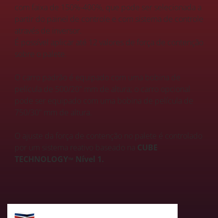
com faixa de 150%-400%, que pode ser selecionada a
partir do painel de controle e com sistema de controle
através de inversor.
É possível aplicar até 12 valores de força de contenção
sobre o palete.
O carro padrão é equipado com uma bobina de
película de 500/20" mm de altura; o carro opcional
pode ser equipado com uma bobina de película de
750/30" mm de altura.
O ajuste da força de contenção no palete é controlado
por um sistema reativo baseado na
CUBE
TECHNOLOGY
Nível 1.
TM