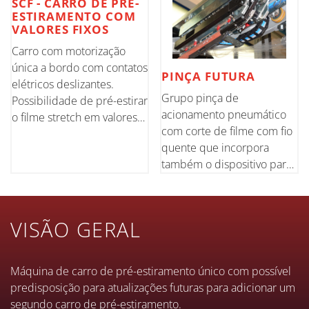
SCF - CARRO DE PRÉ-
ESTIRAMENTO COM
VALORES FIXOS
Carro com motorização
única a bordo com contatos
PINÇA FUTURA
elétricos deslizantes.
Grupo pinça de
Possibilidade de pré-estirar
acionamento pneumático
o filme stretch em valores
com corte de filme com fio
fixos de até 350%
quente que incorpora
também o dispositivo para
a soldadura final da
extremidade do filme no
contraste
VISÃO GERAL
Máquina de carro de pré-estiramento único com possível
predisposição para atualizações futuras para adicionar um
segundo carro de pré-estiramento.