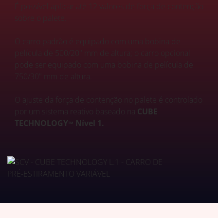
É possível aplicar até 12 valores de força de contenção
sobre o palete.
O carro padrão é equipado com uma bobina de
película de 500/20" mm de altura; o carro opcional
pode ser equipado com uma bobina de película de
750/30" mm de altura.
O ajuste da força de contenção no palete é controlado
por um sistema reativo baseado na
CUBE
TECHNOLOGY
Nível 1.
TM