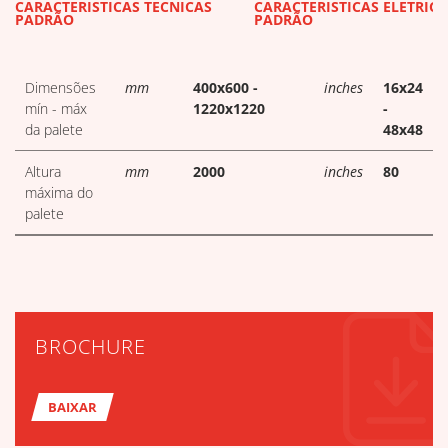
DOWNLOADS DE TABELAS TÉC
CARACTERÍSTICAS TÉCNICAS
CARACTERÍSTICAS ELÉTRICA
PADRÃO
PADRÃO
Dimensões
mm
400x600 -
inches
16x24
mín - máx
1220x1220
-
da palete
48x48
Altura
mm
2000
inches
80
máxima do
palete
BROCHURE
BAIXAR