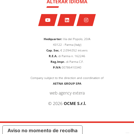
ALTERAR IDIOMA
Hedquarter:
Via del Popolo, 20/A
43122 - Parma (Italy)
Cap. Soc.
€
2.094.052
int.vers
R.E.A.
di Parma n. 162246
Reg.Impr.
di Parma C.F.
P.IVA
00786410340
Company subject to the direction and coordination of
AETNA GROUP SPA
web agency extera
© 2026
OCME S.r.l.
Aviso no momento de recolha