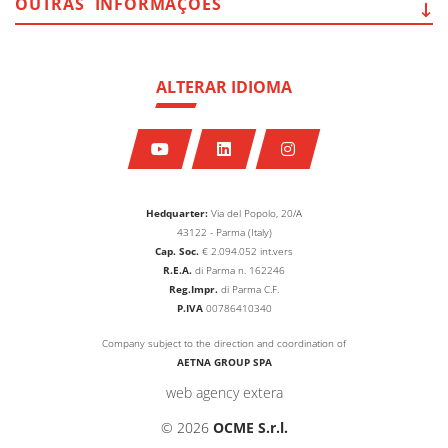
OUTRAS
INFORMAÇÕES
ALTERAR IDIOMA
Hedquarter:
Via del Popolo, 20/A
43122 - Parma (Italy)
Cap. Soc.
€
2.094.052
int.vers
R.E.A.
di Parma n. 162246
Reg.Impr.
di Parma C.F.
P.IVA
00786410340
Company subject to the direction and coordination of
AETNA GROUP SPA
web agency extera
© 2026
OCME S.r.l.