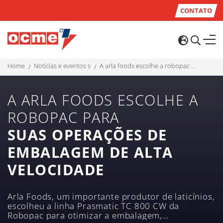
CONTATO
home
notícias e eventos s
a arla foods escolhe a robopac para suas operações de embalagem de alta velocidade
A ARLA FOODS ESCOLHE A
ROBOPAC PARA
SUAS OPERAÇÕES DE
EMBALAGEM DE ALTA
VELOCIDADE
Arla Foods, um importante produtor de laticínios,
escolheu a linha Prasmatic TC 800 CW da
Robopac para otimizar a embalagem,