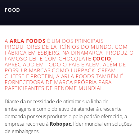
melhorando a eficiência com velocidades de até
85 pacotes por minuto.
FOOD
A
ARLA FOODS
É UM DOS PRINCIPAIS
PRODUTORES DE LATICÍNIOS DO MUNDO. COM
FÁBRICA EM ESBJERG, NA DINAMARCA, PRODUZ O
FAMOSO LEITE COM CHOCOLATE
COCIO
,
APRECIADO EM TODO O PAÍS E ALÉM. ALÉM DE
POSSUIR MARCAS COMO LURPACK, CREAM
CHEESE E PROTEIN, A ARLA FOODS TAMBÉM É
FORNECEDORA DE MARCA PRÓPRIA PARA
PARTICIPANTES DE RENOME MUNDIAL.
Diante da necessidade de otimizar sua linha de
embalagens e com o objetivo de atender à crescente
demanda por seus produtos e pelo padrão oferecido, a
empresa recorreu à
Robopac
, líder mundial em soluções
de embalagens.