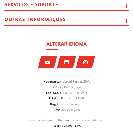
SERVICOS E
SUPORTE
OUTRAS
INFORMAÇÕES
ALTERAR IDIOMA
Hedquarter:
Via del Popolo, 20/A
43122 - Parma (Italy)
Cap. Soc.
€
2.094.052
int.vers
R.E.A.
di Parma n. 162246
Reg.Impr.
di Parma C.F.
P.IVA
00786410340
Company subject to the direction and coordination of
AETNA GROUP SPA