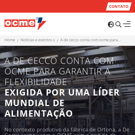
CONTATO
home
notícias e eventos s
a de cecco conta com ocme para garantir a flexibilidade exigida por uma líder mundial de alimentação
A DE CECCO CONTA COM
OCME PARA GARANTIR A
FLEXIBILIDADE
EXIGIDA POR UMA LÍDER
MUNDIAL DE
ALIMENTAÇÃO
No contexto produtivo da fábrica de Ortona, a De