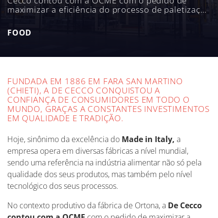
Cecco contou com a OCME com o pedido de
maximizar a eficiência do processo de paletização
enquanto também garantia uma grande
flexibilidade (uma qualidade amplamente exigida
FOOD
no setor alimentar), para administrar as
necessidades da linha em demanda.
FUNDADA EM 1886 EM FARA SAN MARTINO
(CHIETI), A DE CECCO CONQUISTOU A
CONFIANÇA DE CONSUMIDORES EM TODO O
MUNDO, GRAÇAS A CONSTANTES INVESTIMENTOS
EM QUALIDADE E TRADIÇÃO.
Hoje, sinônimo da excelência do
Made in Italy,
a
empresa opera em diversas fábricas a nível mundial,
sendo uma referência na indústria alimentar não só pela
qualidade dos seus produtos, mas também pelo nível
tecnológico dos seus processos.
No contexto produtivo da fábrica de Ortona, a
De Cecco
contou com a OCME
com o pedido de maximizar a