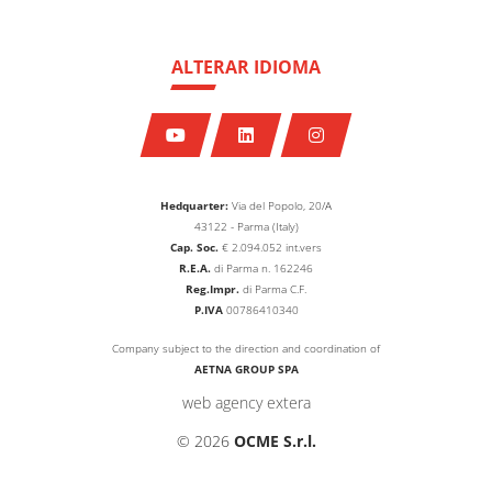
ALTERAR IDIOMA
Hedquarter:
Via del Popolo, 20/A
43122 - Parma (Italy)
Cap. Soc.
€
2.094.052
int.vers
R.E.A.
di Parma n. 162246
Reg.Impr.
di Parma C.F.
P.IVA
00786410340
Company subject to the direction and coordination of
AETNA GROUP SPA
web agency extera
© 2026
OCME S.r.l.