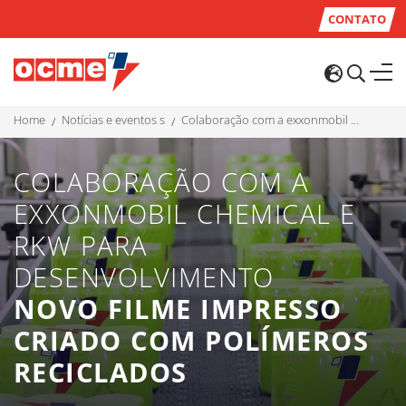
CONTATO
home
notícias e eventos s
colaboração com a exxonmobil chemical e rkw para desenvolvimento novo filme impresso criado com polímeros reciclados
COLABORAÇÃO COM A
EXXONMOBIL CHEMICAL E
RKW PARA
DESENVOLVIMENTO
NOVO FILME IMPRESSO
CRIADO COM POLÍMEROS
RECICLADOS