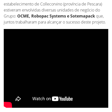
estabelecimento de Collecorvino (província de Pescara)
estiveram envolvidas diversas unidades de negócio do
Grupo:
OCME, Robopac Systems e Sotemapack
que,
juntos trabalharam para alcançar o sucesso deste projeto.