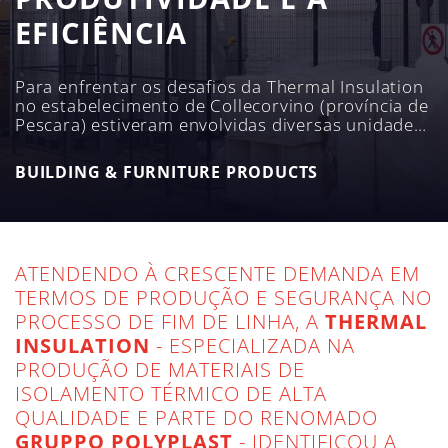
EFICIÊNCIA
Para enfrentar os desafios da Thermal Insulation
no estabelecimento de Collecorvino (província de
Pescara) estiveram envolvidas diversas unidades
de negócio do Grupo: OCME, Robopac Systems e
Sotemapack que, juntos trabalharam para
BUILDING & FURNITURE PRODUCTS
alcançar o sucesso deste projeto.
ATENDENDO À CRESCENTE DEMANDA EM
TERMOS DE PRODUÇÃO E SEGURANÇA NO
PROCESSO DE FIM DE LINHA, A
THERMAL
INSULATION
- ESPECIALIZADA NA
PRODUÇÃO DE MATERIAIS DE
ISOLAMENTO TÉRMICO DE ALTA
QUALIDADE E PARTE DO RENOMADO
GRUPPO POLYPLAST
- IDENTIFICOU A