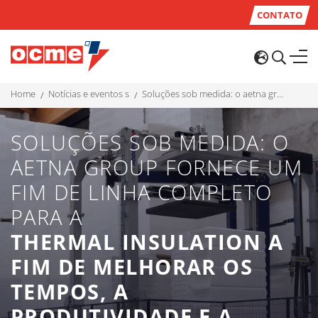
CONTATO
home
notícias e eventos s
soluções sob medida: o aetna group fornece um fim de linha completo para a thermal insulation a fim de melhorar os tempos, a produtividade e a eficiência
SOLUÇÕES SOB MEDIDA: O
AETNA GROUP FORNECE UM
FIM DE LINHA COMPLETO
PARA A
THERMAL INSULATION A
FIM DE MELHORAR OS
TEMPOS, A
PRODUTIVIDADE E A