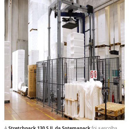
A
Stretchpack 130 S IL da Sotemapack
foi a escolha