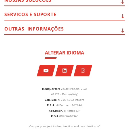
SERVICOS E
SUPORTE
OUTRAS
INFORMAÇÕES
ALTERAR IDIOMA
Hedquarter:
Via del Popolo, 20/A
43122 - Parma (Italy)
Cap. Soc.
€
2.094.052
int.vers
R.E.A.
di Parma n. 162246
Reg.Impr.
di Parma C.F.
P.IVA
00786410340
Company subject to the direction and coordination of