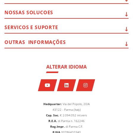
NOSSAS
SOLUCOES
SERVICOS E
SUPORTE
OUTRAS
INFORMAÇÕES
ALTERAR IDIOMA
Hedquarter:
Via del Popolo, 20/A
43122 - Parma (Italy)
Cap. Soc.
€
2.094.052
int.vers
R.E.A.
di Parma n. 162246
Reg.Impr.
di Parma C.F.
P.IVA
00786410340