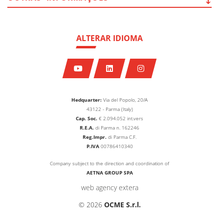
ALTERAR IDIOMA
Hedquarter:
Via del Popolo, 20/A
43122 - Parma (Italy)
Cap. Soc.
€
2.094.052
int.vers
R.E.A.
di Parma n. 162246
Reg.Impr.
di Parma C.F.
P.IVA
00786410340
Company subject to the direction and coordination of
AETNA GROUP SPA
web agency extera
© 2026
OCME S.r.l.