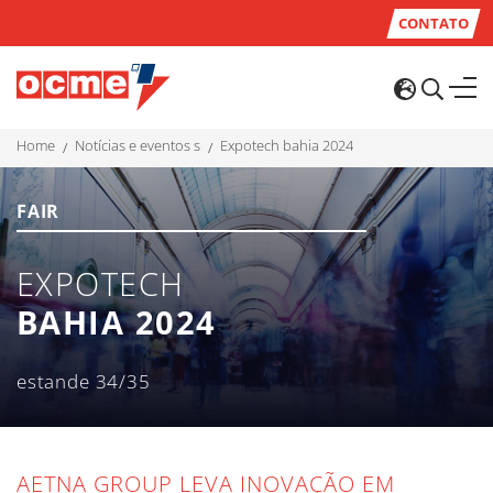
CONTATO
home
notícias e eventos s
expotech bahia 2024
FAIR
EXPOTECH
BAHIA 2024
estande 34/35
AETNA GROUP LEVA INOVAÇÃO EM