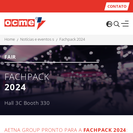
CONTATO
home
notícias e eventos s
fachpack 2024
FAIR
FACHPACK
2024
Hall 3C Booth 330
AETNA GROUP PRONTO PARA A
FACHPACK 2024
: