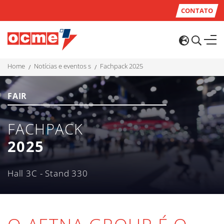
CONTATO
home
notícias e eventos s
fachpack 2025
FAIR
FACHPACK
2025
Hall 3C - Stand 330