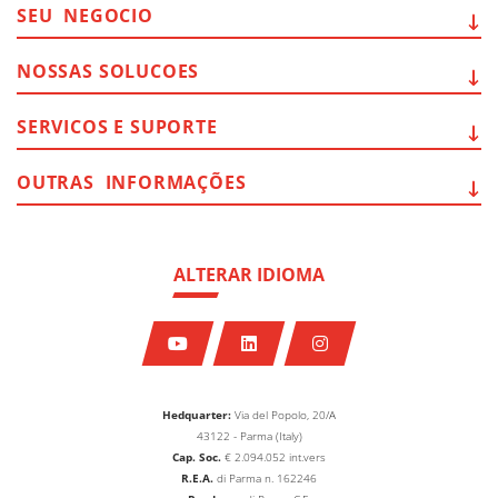
SEU
NEGOCIO
NOSSAS
SOLUCOES
SERVICOS E
SUPORTE
OUTRAS
INFORMAÇÕES
ALTERAR IDIOMA
Hedquarter:
Via del Popolo, 20/A
43122 - Parma (Italy)
Cap. Soc.
€
2.094.052
int.vers
R.E.A.
di Parma n. 162246