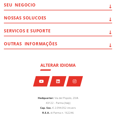
SEU
NEGOCIO
NOSSAS
SOLUCOES
SERVICOS E
SUPORTE
OUTRAS
INFORMAÇÕES
ALTERAR IDIOMA
Hedquarter:
Via del Popolo, 20/A
43122 - Parma (Italy)
Cap. Soc.
€
2.094.052
int.vers
R.E.A.
di Parma n. 162246