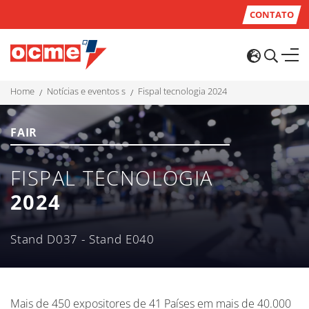
CONTATO
home
notícias e eventos s
fispal tecnologia 2024
FAIR
FISPAL TECNOLOGIA
2024
Stand D037 - Stand E040
Mais de 450 expositores de 41 Países em mais de 40.000